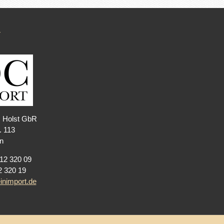
T
. Holst GbR
. 113
n
212 320 09
2 320 19
nimport.de