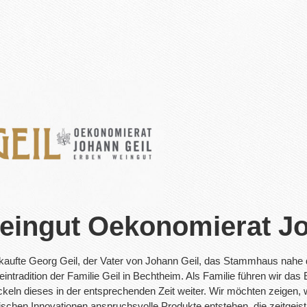
eingut Oekonomierat Jo
kaufte Georg Geil, der Vater von Johann Geil, das Stammhaus nahe d
eintradition der Familie Geil in Bechtheim. Als Familie führen wir d
ckeln dieses in der entsprechenden Zeit weiter. Wir möchten zeigen, w
ischen Innovationen anspruchsvolle Produkte entstehen, die zeitgeistig,