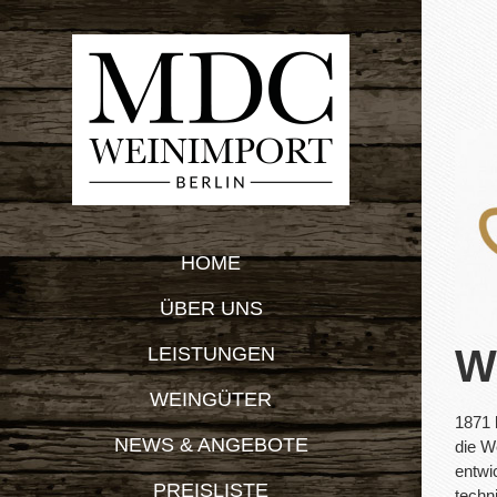
Zum
Inhalt
springen
HOME
ÜBER UNS
W
LEISTUNGEN
WEINGÜTER
1871 
NEWS & ANGEBOTE
die W
entwi
PREISLISTE
techn